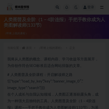
登录
全部
人类图普及全阶（1－4阶连报）手把手教你成为人
类图解读师(133节)
（即将上线的课程）
当前位置：
首页
（即将上线的课程）
正文
我将从人类图的概念、课程内容、学习收益等方面展开，
为你创作符合SEO标准且适合网站排版的文章。
# 人类图普及全阶课程：开启解读师之路
![{“type”:”load_by_key”,”key”:”banner_image_0″,”
image_type”:”search”}]()
在个人成长与自我认知领域，人类图正逐渐崭露头角，成
为一种强大且独特的工具。人类图普及全阶（1－4阶连
报）课程——手把手教你成为人类图解读师(133节)，为渴