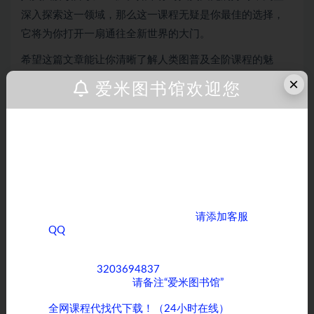
深入探索这一领域，那么这一课程无疑是你最佳的选择，
它将为你打开一扇通往全新世界的大门。
希望这篇文章能让你清晰了解人类图普及全阶课程的魅
力。若你对其中某个部分想深入了解，比如课程具体授课
×
爱米图书馆欢迎您
形式，欢迎告诉我，我能为你进一步完善。
免责声明： 1、本站信息来自网络，版权争议与本站
亲爱的客户，如果您正在为寻找各类课程而烦
无关 2、本站所有主题由该帖子作者发表，该帖子作
恼，那么您来对地方了！ 我们拥有全网丰富多
样的课程资源，无论您是对学术知识、职业技
者与本站享有帖子相关版权 3、其他单位或个人使
能提升，还是兴趣爱好培养方面的课程感兴
用、转载或引用本文时必须同时征得该帖子作者和本
趣，我们都能满足您的需求。
站的同意 4、本帖部分内容转载自其它媒体，但并不
如果您需要获取全网优质课程，
请添加客服
代表本站赞同其观点和对其真实性负责 5、用户所发
QQ
，期待与您在知识的海洋中相遇，共同成长
布的一切软件的解密分析文章仅限用于学习和研究目
进步！
的；不得将上述内容用于商业或者非法用途，否则，
客服QQ：
3203694837
，为了方便沟通和快速
一切后果请用户自负。 6、您必须在下载后的24个小
为您服务，添加时
请备注“爱米图书馆”
。
时之内，从您的电脑中彻底删除上述内容。 7、请支
持正版软件、得到更好的正版服务。 8、如有侵权请
全网课程代找代下载！（24小时在线）