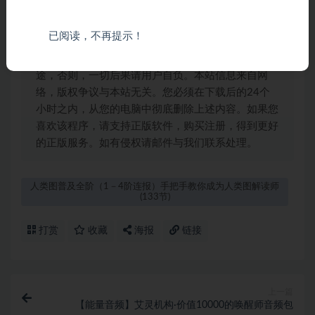
立即告知本站（QQ：3203694837），本站将及时
予与删除 9、本站所发布的一切破解补丁、注册机和
已阅读，不再提示！
注册信息及软件的解密分析文章和视频仅限用于学习
和研究目的；不得将上述内容用于商业或者非法用
途，否则，一切后果请用户自负。本站信息来自网
络，版权争议与本站无关。您必须在下载后的24个
小时之内，从您的电脑中彻底删除上述内容。如果您
喜欢该程序，请支持正版软件，购买注册，得到更好
的正版服务。如有侵权请邮件与我们联系处理。
人类图普及全阶（1－4阶连报）手把手教你成为人类图解读师
(133节)
打赏
收藏
海报
链接
上一篇
【能‮音量‬频】艾‮机灵‬构·价值10000的唤‮师醒‬音频包