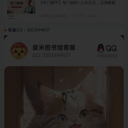
【奇门遁甲】奇门秘阵~人生百态，运筹帷幄
（即将上线的课程）
7 月前
43
客服QQ：3203694837