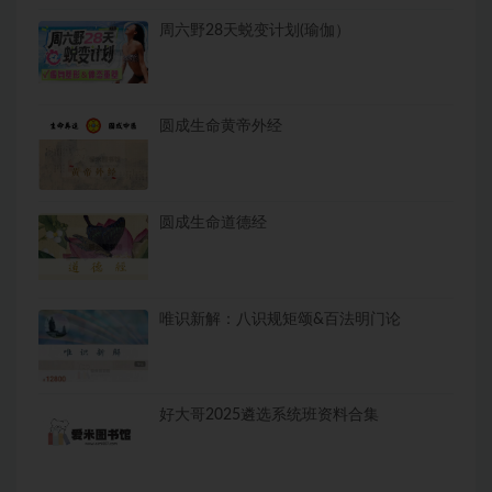
周六野28天蜕变计划(瑜伽）
圆成生命黄帝外经
圆成生命道德经
唯识新解：八识规矩颂&百法明门论
好大哥2025遴选系统班资料合集