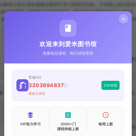
件的解密分析文章和视频仅限用于学习和研究目的；不得将上述内容用
息来自网络，版权争议与本站无关。您必须在下载后的24个小时之
×
，请支持正版软件，购买注册，得到更好的正版服务。如有侵权请邮
欢迎来到爱米图书馆
海量精品课程 · 每日持续更新
打赏
收藏
海报
客服QQ
3203694837
24H在线
篇
下一篇
幄
【释梦课程】梦境解析～如何通过梦境发现自己的不足并不断
请备注来意
长
VIP助力学习
2000+门
每周上新
【释梦课程】梦境解析～如何通过梦境发
课程持续上新
的不足并不断成长