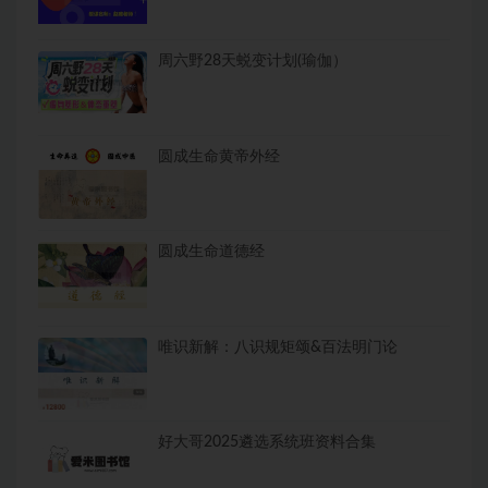
周六野28天蜕变计划(瑜伽）
圆成生命黄帝外经
圆成生命道德经
唯识新解：八识规矩颂&百法明门论
好大哥2025遴选系统班资料合集