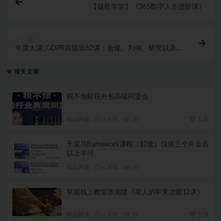
【越乾学堂】《365数字人生进阶课》
下一篇
年度大课_GDPR高级班62讲：合规、判例、研究以及中
西对比
相关文章
税不烦财税外包高端同盟会
精品网课
2 年前
20
专属
千里马framework课程（10套）仅供三个月会员
以上学习
精品网课
4 周前
30
草庭线上教室张南揽《茶人的审美之眼12讲》
精品网课
4 周前
15
专属