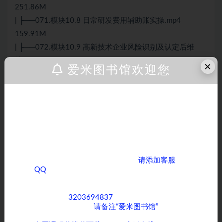
251.86M
| ├──071.模块10.8 日常研发费用辅助账实操.mp4
159.91M
| ├──072.模块10.9 高新技术企业风险识别及认定后维
护.mp4 110.53M
×
爱米图书馆欢迎您
| ├──073.模块10.10 案例：服务某高新客户每年服务费
30万的实操分享.mp4 79.62M
| ├──074.模块11.1 建筑业挂靠经营财税处理及风险应
亲爱的客户，如果您正在为寻找各类课程而烦
对.mp4 105.46M
恼，那么您来对地方了！ 我们拥有全网丰富多
样的课程资源，无论您是对学术知识、职业技
| ├──075.模块11.2 建筑业无票支出的问题应对.mp4
能提升，还是兴趣爱好培养方面的课程感兴
121.13M
趣，我们都能满足您的需求。
| ├──076.模块11.3 建筑业其他典型涉税风险（上）.mp4
如果您需要获取全网优质课程，
请添加客服
103.20M
QQ
，期待与您在知识的海洋中相遇，共同成长
进步！
| ├──077.模块11.4 建筑业其他典型涉税风险（下）.mp4
50.71M
客服QQ：
3203694837
，为了方便沟通和快速
为您服务，添加时
请备注“爱米图书馆”
。
| ├──078.模块11.5 建筑业相关筹划.mp4 83.68M
| ├──079.直播加餐课：“会计转介绍”如何落地.mp4