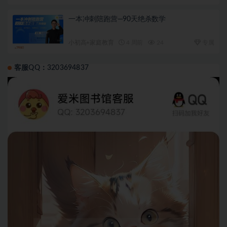
一本冲刺陪跑营—90天绝杀数学
小初高+家庭教育
4 周前
24
专属
客服QQ：3203694837