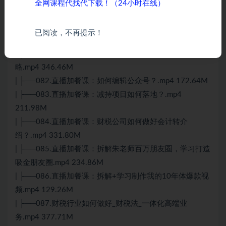
全网课程代找代下载！（24小时在线）
283.94M
| ├──080.直播加餐课：财税外包业务如何做好内控及账务
已阅读，不再提示！
审核.mp4 119.98M
| ├──081.直播加餐课：电商企业财税合规与风险应对策
略.mp4 346.46M
| ├──082.直播加餐课：如何编辑公众号？.mp4 172.64M
| ├──083.直播加餐课：减持项目如何落地？.mp4
211.98M
| ├──084.直播加餐课：财税公司如何做好会计转介
绍？.mp4 331.80M
| ├──085.直播加餐课：拆解朱老师百万朋友圈，学习打造
吸金朋友圈.mp4 234.86M
| ├──086.直播加餐课：拆解+学习制作我的10年体爆款视
频.mp4 129.26M
| ├──087.财税行业如何做好_财税法_一体化高端业
务.mp4 377.71M