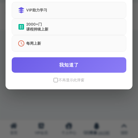
VIP助力学习
Copyright © 2023
RiPro-V2
- All rights reserved
京ICP备18888888号-1
京
公网安备 188888888
2000+门
课程持续上新
每周上新
我知道了
不再显示此弹窗
首页
VIP会员
个人中心
QQ客服
24小时
顶部