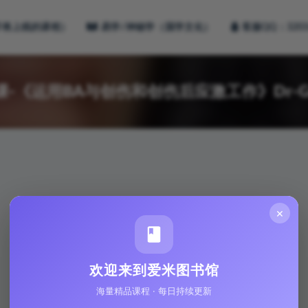
即将上线的课程）
易学/神秘学（国学文化）
客服QQ：3203
课-《运用BA与创伤和创伤后应激工作》Dr-GuyT
×
欢迎来到爱米图书馆
海量精品课程 · 每日持续更新