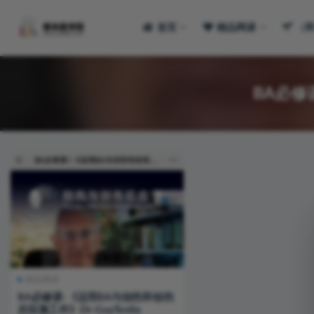
首页
精品网课
（
全部
BA必修
精品网课
BA必修课-《运用BA与创伤和创伤
后应激工作》Dr-GuyTonlla