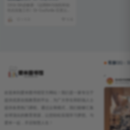
1816-BA必修课-《运用BA与创伤和创
伤后应激工作》Dr-GuyTonlla-百度云网
盘...
1 年前
专属
客服QQ：32
欢迎来到爱米图书馆官方网站！我们是一家专注于
提供优质在线教育的平台，为广大学生和职场人士
提供各类热门课程。通过众筹模式，我们能够汇集
全球顶尖的教育资源，让您轻松实现学习梦想。与
爱米一起，开启智慧人生！