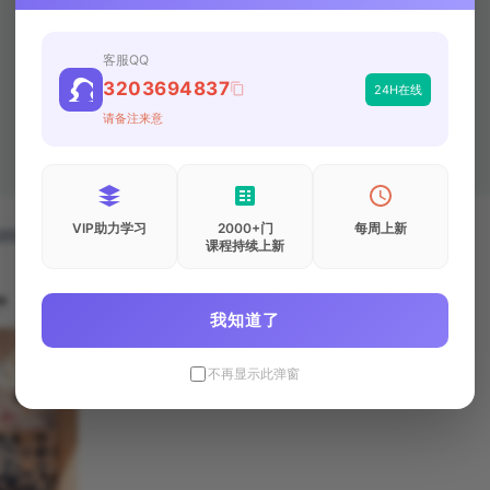
客服QQ
3203694837
24H在线
请备注来意
VIP助力学习
2000+门
每周上新
03694837
课程持续上新
我知道了
不再显示此弹窗