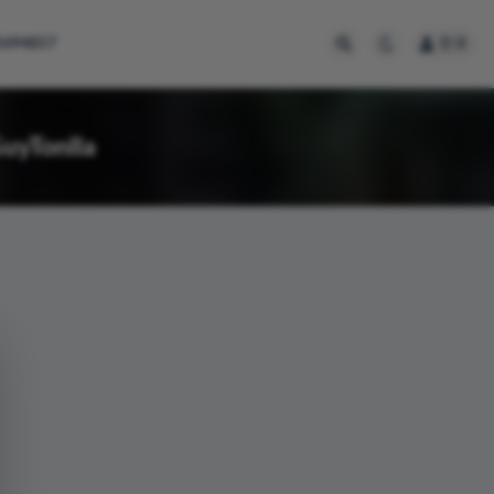
694837
登录
onlla