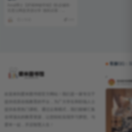
Amai博士【萨满神秘学校】I阶必修班-
百度云网盘资源分享 随机试看：
https://pa...
2 年前
299
客服QQ：32
欢迎来到爱米图书馆官方网站！我们是一家专注于
提供优质在线教育的平台，为广大学生和职场人士
提供各类热门课程。通过众筹模式，我们能够汇集
全球顶尖的教育资源，让您轻松实现学习梦想。与
爱米一起，开启智慧人生！