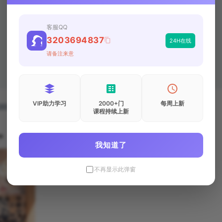
客服QQ
3203694837
24H在线
请备注来意
VIP助力学习
2000+门
每周上新
03694837
课程持续上新
我知道了
不再显示此弹窗