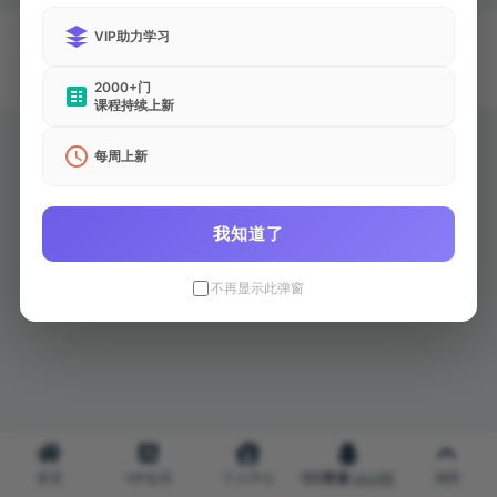
VIP助力学习
Copyright © 2023
RiPro-V2
- All rights reserved
京ICP备18888888号-1
京
公网安备 188888888
2000+门
课程持续上新
每周上新
我知道了
不再显示此弹窗
首页
VIP会员
个人中心
QQ客服
24小时
顶部