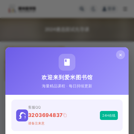
登录
全部
2024遴选面试先导课
×
欢迎来到爱米图书馆
海量精品课程 · 每日持续更新
精品网课
【桂圆遴选】2024遴选面试先
导课
客服QQ
3203694837
2 年前
专属
24H在线
请备注来意