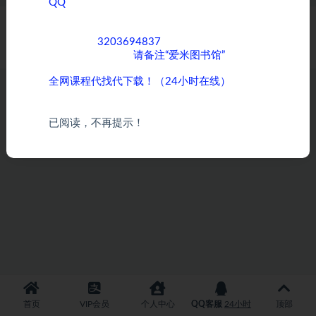
QQ
，期待与您在知识的海洋中相遇，共同成长
进步！
Copyright © 2023
RiPro-V2
- All rights reserved
京ICP备18888888号-1
京
客服QQ：
3203694837
，为了方便沟通和快速
公网安备 188888888
为您服务，添加时
请备注“爱米图书馆”
。
全网课程代找代下载！（24小时在线）
已阅读，不再提示！
首页
VIP会员
个人中心
QQ客服
24小时
顶部