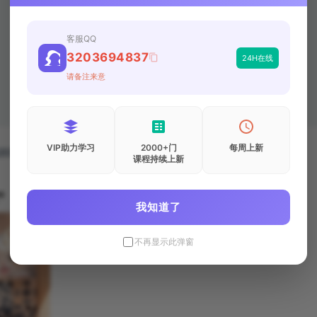
客服QQ
3203694837
24H在线
请备注来意
VIP助力学习
2000+门
每周上新
03694837
课程持续上新
我知道了
不再显示此弹窗