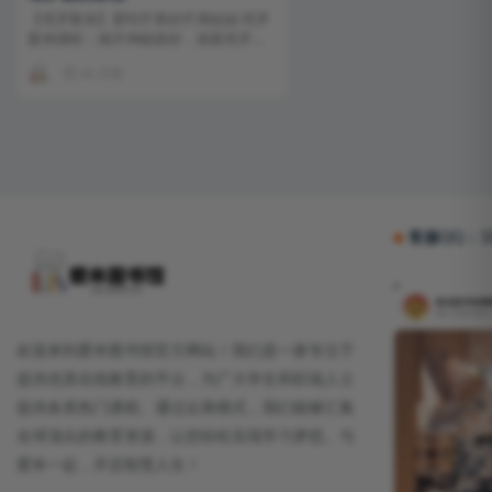
【塔罗案例】爱吃芒果的芒果姐姐·塔罗
案例课程：揭开神秘面纱，探索塔罗解
读的奥秘 前言： 在繁...
10 月前
客服QQ：32
欢迎来到爱米图书馆官方网站！我们是一家专注于
提供优质在线教育的平台，为广大学生和职场人士
提供各类热门课程。通过众筹模式，我们能够汇集
全球顶尖的教育资源，让您轻松实现学习梦想。与
爱米一起，开启智慧人生！