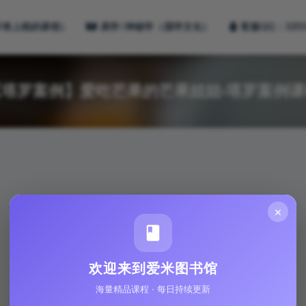
即将上线的课程）
易学/神秘学（国学文化）
客服QQ：3203
【塔罗案例】爱吃芒果的芒果姐姐·塔罗案例课
×
欢迎来到爱米图书馆
海量精品课程 · 每日持续更新