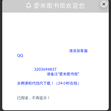
×
爱米图书馆欢迎您
亲爱的客户，如果您正在为寻找各类课程而烦
恼，那么您来对地方了！ 我们拥有全网丰富多
样的课程资源，无论您是对学术知识、职业技
能提升，还是兴趣爱好培养方面的课程感兴
趣，我们都能满足您的需求。
如果您需要获取全网优质课程，
请添加客服
QQ
，期待与您在知识的海洋中相遇，共同成长
进步！
客服QQ：
3203694837
，为了方便沟通和快速
为您服务，添加时
请备注“爱米图书馆”
。
如有问题，可联系
客服微信（记得备注来意则会通
全网课程代找代下载！（24小时在线）
过）
已阅读，不再提示！
免责声明： 1、本站信息来自网络，版权争议与本站
无关 2、本站所有主题由该帖子作者发表，该帖子作