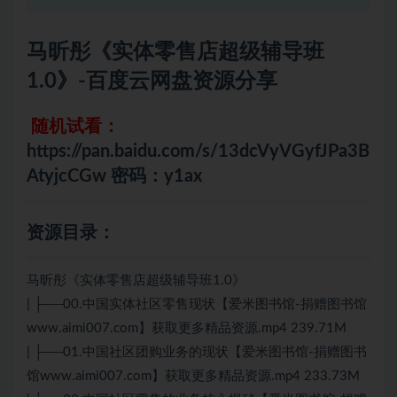
马昕彤《实体零售店超级辅导班
1.0》-百度云网盘资源分享
随机试看：
https://pan.baidu.com/s/13dcVyVGyfJPa3B
AtyjcCGw 密码：y1ax
资源目录：
马昕彤《实体零售店超级辅导班1.0》
| ├──00.中国实体社区零售现状【爱米图书馆-捐赠图书馆
www.aimi007.com】获取更多精品资源.mp4 239.71M
| ├──01.中国社区团购业务的现状【爱米图书馆-捐赠图书
馆www.aimi007.com】获取更多精品资源.mp4 233.73M