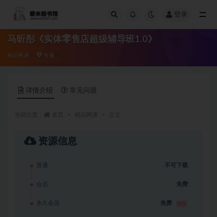
登录
全部
马昕彤《实体零售店超级辅导班1.0》
精品网课
专属
详情介绍
常见问题
当前位置：
首页
精品网课
正文
资源信息
普通
不可下载
会员
免费
永久会员
免费
推荐