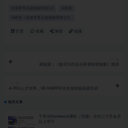
实体零售店超级辅导班1.0
马昕彤
马昕彤《实体零售店超级辅导班1.0》
打赏
收藏
海报
链接
上一篇
谢福源｜《曲式与作品分析课程谱例集》精讲
下一篇
A-PKU人才培养 _ VB-MAPP评估专业技能高级培训
相关文章
千里马framework课程（10套）仅供三个月会员
以上学习