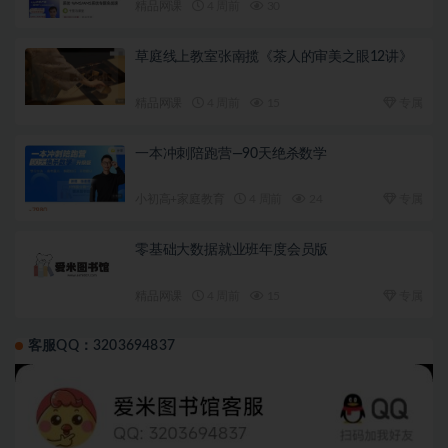
精品网课
4 周前
30
草庭线上教室张南揽《茶人的审美之眼12讲》
精品网课
4 周前
15
专属
一本冲刺陪跑营—90天绝杀数学
小初高+家庭教育
4 周前
24
专属
零基础大数据就业班年度会员版
精品网课
4 周前
15
专属
客服QQ：3203694837