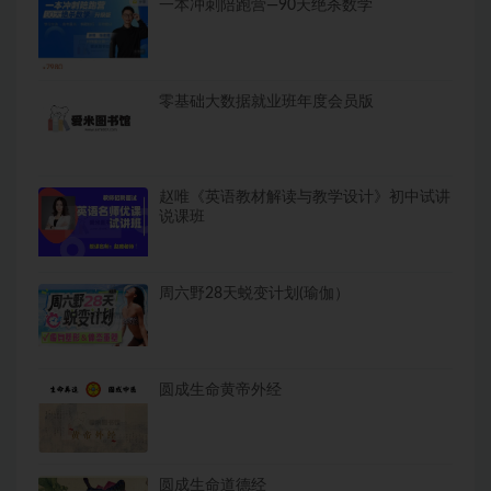
一本冲刺陪跑营—90天绝杀数学
零基础大数据就业班年度会员版
赵唯《英语教材解读与教学设计》初中试讲
说课班
周六野28天蜕变计划(瑜伽）
圆成生命黄帝外经
圆成生命道德经