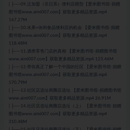
| ├──09.泛加盟（非日系）便利店模型【爱米图书馆-捐赠
图书馆www.aimi007.com】获取更多精品资源.mp4
167.27M
| ├──10.水果+休闲食品便利店的机会 【爱米图书馆-捐赠
图书馆www.aimi007.com】获取更多精品资源.mp4
118.48M
| ├──11.酒类零售门店的真相 【爱米图书馆-捐赠图书馆
www.aimi007.com】获取更多精品资源.mp4 123.46M
| ├──12.带你真正了解一个中国的社区 【爱米图书馆-捐赠
图书馆www.aimi007.com】获取更多精品资源.mp4
570.79M
| ├──13.社区店选址商圈店选址 【爱米图书馆-捐赠图书馆
www.aimi007.com】获取更多精品资源.mp4 26.91M
| ├──14.社区店选址商圈店选址（上） 【爱米图书馆-捐赠
图书馆www.aimi007.com】获取更多精品资源.mp4
310.48M
| ├──15.社区店选址商圈店选址（下） 【爱米图书馆-捐赠