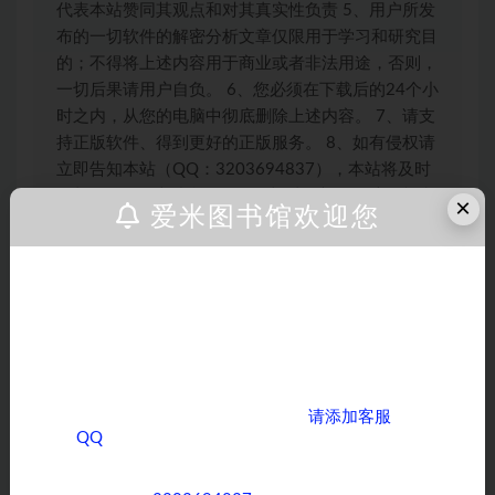
代表本站赞同其观点和对其真实性负责 5、用户所发
布的一切软件的解密分析文章仅限用于学习和研究目
的；不得将上述内容用于商业或者非法用途，否则，
一切后果请用户自负。 6、您必须在下载后的24个小
时之内，从您的电脑中彻底删除上述内容。 7、请支
持正版软件、得到更好的正版服务。 8、如有侵权请
立即告知本站（QQ：3203694837），本站将及时
予与删除 9、本站所发布的一切破解补丁、注册机和
×
爱米图书馆欢迎您
注册信息及软件的解密分析文章和视频仅限用于学习
和研究目的；不得将上述内容用于商业或者非法用
途，否则，一切后果请用户自负。本站信息来自网
亲爱的客户，如果您正在为寻找各类课程而烦
络，版权争议与本站无关。您必须在下载后的24个
恼，那么您来对地方了！ 我们拥有全网丰富多
小时之内，从您的电脑中彻底删除上述内容。如果您
样的课程资源，无论您是对学术知识、职业技
喜欢该程序，请支持正版软件，购买注册，得到更好
能提升，还是兴趣爱好培养方面的课程感兴
的正版服务。如有侵权请邮件与我们联系处理。
趣，我们都能满足您的需求。
如果您需要获取全网优质课程，
请添加客服
QQ
，期待与您在知识的海洋中相遇，共同成长
【刘梦亚】初中数学
进步！