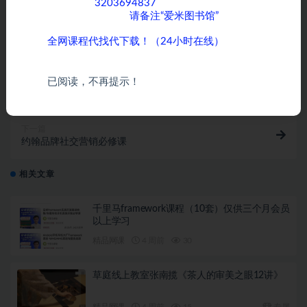
客服QQ：
3203694837
，为了方便沟通和快速
打赏
收藏
海报
链接
为您服务，添加时
请备注“爱米图书馆”
。
全网课程代找代下载！（24小时在线）
上一篇
已阅读，不再提示！
SRC漏洞挖掘实战班
下一篇
约翰品牌社交营销必修课
相关文章
千里马framework课程（10套）仅供三个月会员
以上学习
精品网课
4 周前
30
草庭线上教室张南揽《茶人的审美之眼12讲》
精品网课
4 周前
15
专属