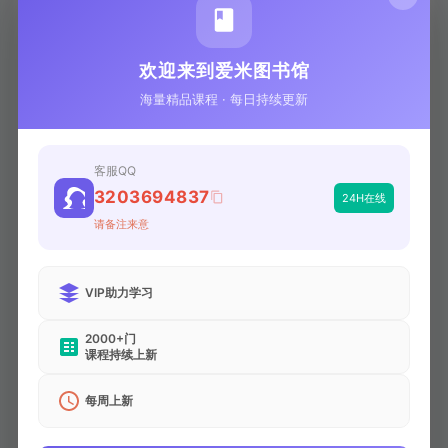
| ├──048.48.如何把理论学习运用到实践及线下培
训？.mp4 6.91M
欢迎来到爱米图书馆
| ├──049.49.怎样才算是个好的体能教练？.mp4 6.61M
海量精品课程 · 每日持续更新
| └──050.50.专业运动员最晚什么时候需要专门的体能训
练？.mp4 18.37M
客服QQ
3203694837
24H在线
请备注来意
VIP助力学习
2000+门
课程持续上新
每周上新
如有问题，可联系
客服微信（记得备注来意则会通
过）