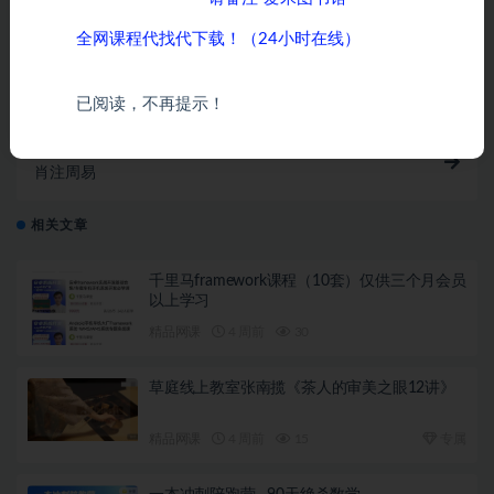
全网课程代找代下载！（24小时在线）
上一篇
雾满拦江精彩回放
已阅读，不再提示！
下一篇
肖注周易
相关文章
千里马framework课程（10套）仅供三个月会员
以上学习
精品网课
4 周前
30
草庭线上教室张南揽《茶人的审美之眼12讲》
精品网课
4 周前
15
专属