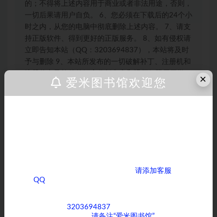
的；不得将上述内容用于商业或者非法用途，否则，
一切后果请用户自负。 6、您必须在下载后的24个小
时之内，从您的电脑中彻底删除上述内容。 7、请支
持正版软件、得到更好的正版服务。 8、如有侵权请
立即告知本站（QQ：3203694837），本站将及时
予与删除 9、本站所发布的一切破解补丁、注册机和
注册信息及软件的解密分析文章和视频仅限用于学习
×
爱米图书馆欢迎您
和研究目的；不得将上述内容用于商业或者非法用
途，否则，一切后果请用户自负。本站信息来自网
络，版权争议与本站无关。您必须在下载后的24个
亲爱的客户，如果您正在为寻找各类课程而烦
小时之内，从您的电脑中彻底删除上述内容。如果您
恼，那么您来对地方了！ 我们拥有全网丰富多
喜欢该程序，请支持正版软件，购买注册，得到更好
样的课程资源，无论您是对学术知识、职业技
的正版服务。如有侵权请邮件与我们联系处理。
能提升，还是兴趣爱好培养方面的课程感兴
趣，我们都能满足您的需求。
如果您需要获取全网优质课程，
请添加客服
雾满拦江公众号9岁生日 520为爱送礼啦
QQ
，期待与您在知识的海洋中相遇，共同成长
进步！
打赏
收藏
海报
链接
客服QQ：
3203694837
，为了方便沟通和快速
为您服务，添加时
请备注“爱米图书馆”
。