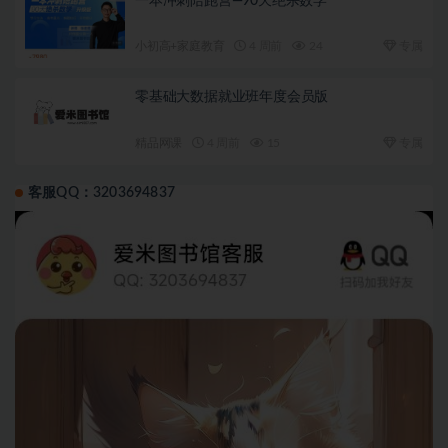
一本冲刺陪跑营—90天绝杀数学
小初高+家庭教育
4 周前
24
专属
零基础大数据就业班年度会员版
精品网课
4 周前
15
专属
客服QQ：3203694837