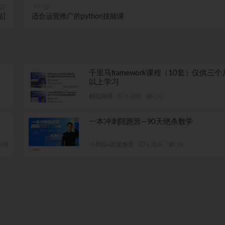
篇
下一篇
]
适合运营推广的python技能课
千里马framework课程（10套）仅供三
以上学习
精品网课
4 周前
30
一本冲刺陪跑营—90天绝杀数学
专属
小初高+家庭教育
4 周前
24