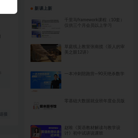
新课上新
千里马framework课程（10套）
关
仅供三个月会员以上学习
但
内
草庭线上教室张南揽《茶人的审
美之眼12讲》
件
一本冲刺陪跑营—90天绝杀数学
零基础大数据就业班年度会员版
链接
赵唯《英语教材解读与教学设
计》初中试讲说课班