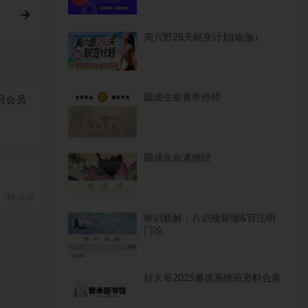
周六野28天蜕变计划(瑜伽）
圆成生命黄帝外经
个月会员
圆成生命道德经
专属
唯识新解：八识规矩颂&百法明
门论
好大哥2025遴选系统班资料合集