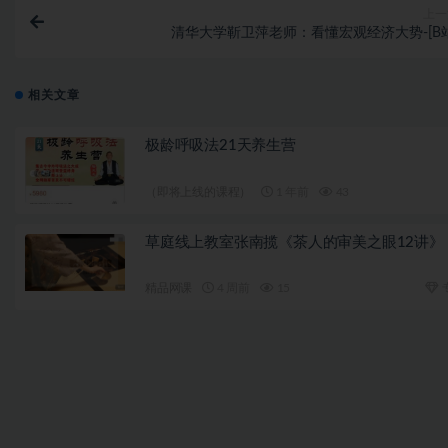
上一
清华大学靳卫萍老师：看懂宏观经济大势-[B站
相关文章
极龄呼吸法21天养生营
（即将上线的课程）
1 年前
43
草庭线上教室张南揽《茶人的审美之眼12讲》
精品网课
4 周前
15