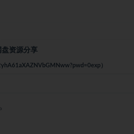
云网盘资源分享
sGmc2yhA61aXAZNVbGMNww?pwd=0exp）
b