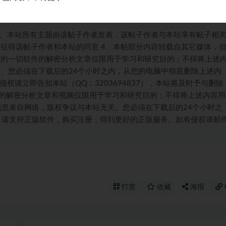
 2、本站所有主题由该帖子作者发表，该帖子作者与本站享有帖子相
时征得该帖子作者和本站的同意 4、本帖部分内容转载自其它媒体，
布的一切软件的解密分析文章仅限用于学习和研究目的；不得将上述
6、您必须在下载后的24个小时之内，从您的电脑中彻底删除上述内
侵权请立即告知本站（QQ：3203694837），本站将及时予与删除
件的解密分析文章和视频仅限用于学习和研究目的；不得将上述内容用
息来自网络，版权争议与本站无关。您必须在下载后的24个小时之
，请支持正版软件，购买注册，得到更好的正版服务。如有侵权请邮
打赏
收藏
海报