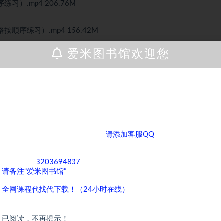
）.mp4 206.76M
顺序练习）.mp4 156.42M
M
爱米图书馆欢迎您
序练习）.mp4 147.99M
练习）.mp4 149.37M
M
亲爱的客户，如果您正在为寻找各类课程而烦恼，那么您来对地方
练习）.mp4 162.39M
了！ 我们拥有全网丰富多样的课程资源，无论您是对学术知识、职
M
业技能提升，还是兴趣爱好培养方面的课程感兴趣，我们都能满足
您的需求。
练习）.mp4 158.24M
如果您需要获取全网优质课程，
请添加客服QQ
，期待与您在知识
练习）.mp4 159.36M
的海洋中相遇，共同成长进步！
演示）.mp4 41.91M
客服QQ：
3203694837
，为了方便沟通和快速为您服务，添加时
习7遍）.mp4 22.50M
请备注“爱米图书馆”
。
习7遍）.mp4 22.50M
全网课程代找代下载！（24小时在线）
习7遍）.mp4 22.50M
已阅读，不再提示！