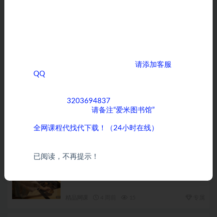
亲爱的客户，如果您正在为寻找各类课程而烦
恼，那么您来对地方了！ 我们拥有全网丰富多
上一篇
样的课程资源，无论您是对学术知识、职业技
自动驾驶之心《多传感器标定全栈系统学习教程》
能提升，还是兴趣爱好培养方面的课程感兴
趣，我们都能满足您的需求。
如果您需要获取全网优质课程，
请添加客服
下一篇
QQ
，期待与您在知识的海洋中相遇，共同成长
张达人 唐子俊 林乔祥《临床治疗的精神动力学》
进步！
客服QQ：
3203694837
，为了方便沟通和快速
相关文章
为您服务，添加时
请备注“爱米图书馆”
。
全网课程代找代下载！（24小时在线）
千里马framework课程（10套）仅供三个月会员
以上学习
精品网课
4 周前
30
已阅读，不再提示！
草庭线上教室张南揽《茶人的审美之眼12讲》
精品网课
4 周前
15
专属