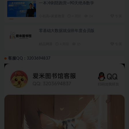
一本冲刺陪跑营—90天绝杀数学
小初高+家庭教育
4 周前
24
专属
零基础大数据就业班年度会员版
精品网课
4 周前
15
专属
客服QQ：3203694837