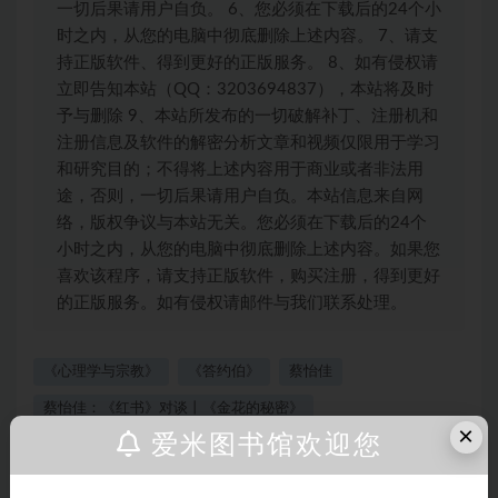
一切后果请用户自负。 6、您必须在下载后的24个小
时之内，从您的电脑中彻底删除上述内容。 7、请支
持正版软件、得到更好的正版服务。 8、如有侵权请
立即告知本站（QQ：3203694837），本站将及时
予与删除 9、本站所发布的一切破解补丁、注册机和
注册信息及软件的解密分析文章和视频仅限用于学习
和研究目的；不得将上述内容用于商业或者非法用
途，否则，一切后果请用户自负。本站信息来自网
络，版权争议与本站无关。您必须在下载后的24个
小时之内，从您的电脑中彻底删除上述内容。如果您
喜欢该程序，请支持正版软件，购买注册，得到更好
的正版服务。如有侵权请邮件与我们联系处理。
《心理学与宗教》
《答约伯》
蔡怡佳
蔡怡佳：《红书》对谈丨《金花的秘密》
×
爱米图书馆欢迎您
打赏
收藏
海报
链接