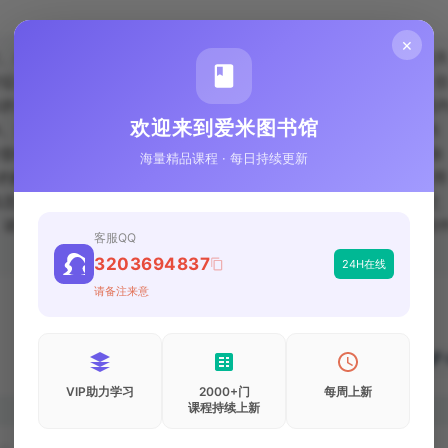
×
 2、本站所有主题由该帖子作者发表，该帖子作者与本站享有帖子相
时征得该帖子作者和本站的同意 4、本帖部分内容转载自其它媒体，
布的一切软件的解密分析文章仅限用于学习和研究目的；不得将上述
欢迎来到爱米图书馆
6、您必须在下载后的24个小时之内，从您的电脑中彻底删除上述内
侵权请立即告知本站（QQ：3203694837），本站将及时予与删除
海量精品课程 · 每日持续更新
件的解密分析文章和视频仅限用于学习和研究目的；不得将上述内容用
息来自网络，版权争议与本站无关。您必须在下载后的24个小时之
，请支持正版软件，购买注册，得到更好的正版服务。如有侵权请邮
客服QQ
3203694837
24H在线
请备注来意
打赏
收藏
海报
VIP助力学习
2000+门
每周上新
课程持续上新