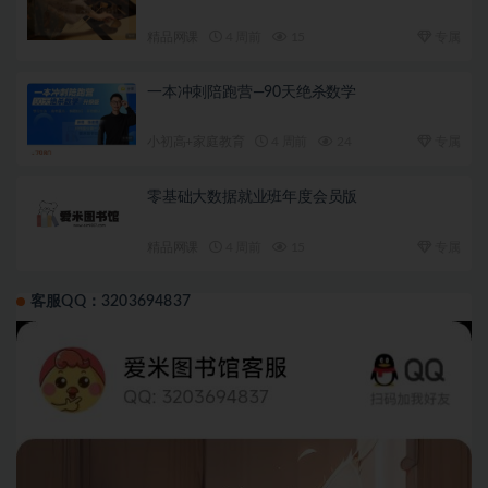
精品网课
4 周前
15
专属
一本冲刺陪跑营—90天绝杀数学
小初高+家庭教育
4 周前
24
专属
零基础大数据就业班年度会员版
精品网课
4 周前
15
专属
客服QQ：3203694837