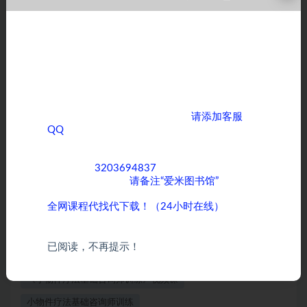
代表本站赞同其观点和对其真实性负责 5、用户所发
布的一切软件的解密分析文章仅限用于学习和研究目
的；不得将上述内容用于商业或者非法用途，否则，
亲爱的客户，如果您正在为寻找各类课程而烦
一切后果请用户自负。 6、您必须在下载后的24个小
恼，那么您来对地方了！ 我们拥有全网丰富多
样的课程资源，无论您是对学术知识、职业技
时之内，从您的电脑中彻底删除上述内容。 7、请支
能提升，还是兴趣爱好培养方面的课程感兴
持正版软件、得到更好的正版服务。 8、如有侵权请
趣，我们都能满足您的需求。
立即告知本站（QQ：3203694837），本站将及时
如果您需要获取全网优质课程，
请添加客服
予与删除 9、本站所发布的一切破解补丁、注册机和
QQ
，期待与您在知识的海洋中相遇，共同成长
注册信息及软件的解密分析文章和视频仅限用于学习
进步！
和研究目的；不得将上述内容用于商业或者非法用
客服QQ：
3203694837
，为了方便沟通和快速
途，否则，一切后果请用户自负。本站信息来自网
为您服务，添加时
请备注“爱米图书馆”
。
络，版权争议与本站无关。您必须在下载后的24个
小时之内，从您的电脑中彻底删除上述内容。如果您
全网课程代找代下载！（24小时在线）
喜欢该程序，请支持正版软件，购买注册，得到更好
的正版服务。如有侵权请邮件与我们联系处理。
已阅读，不再提示！
《小物件疗法基础咨询师训练》视频课
小物件疗法基础咨询师训练