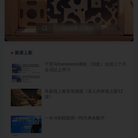
新课上新
千里马framework课程（10套）仅供三个月
会员以上学习
草庭线上教室张南揽《茶人的审美之眼12
讲》
一本冲刺陪跑营—90天绝杀数学