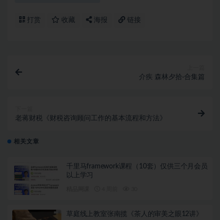
打赏
收藏
海报
链接
上一篇
介疾 森林夕拾·合集篇
下一篇
老蒋财税《财税咨询顾问工作的基本流程和方法》
相关文章
千里马framework课程（10套）仅供三个月会员
以上学习
精品网课
4 周前
30
草庭线上教室张南揽《茶人的审美之眼12讲》