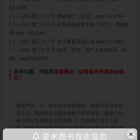
56.40M
| ├──033.第二十三节-突破自己（示范）.mp4 56.41M
| ├──034.第二十八节-检视你的家庭关系（示范）-李娟老
师.mp4 130.40M
| ├──035.第三十二节-关于家庭呈现分享.mp4 15.46M
| └──036.第三十五节-交还，打包，每个人本自具足（结
场）.mp4 88.21M
如有问题，可联系
客服微信（记得备注来意则会通
过）
免责声明： 1、本站信息来自网络，版权争议与本站
无关 2、本站所有主题由该帖子作者发表，该帖子作
者与本站享有帖子相关版权 3、其他单位或个人使
用、转载或引用本文时必须同时征得该帖子作者和本
×
爱米图书馆欢迎您
站的同意 4、本帖部分内容转载自其它媒体，但并不