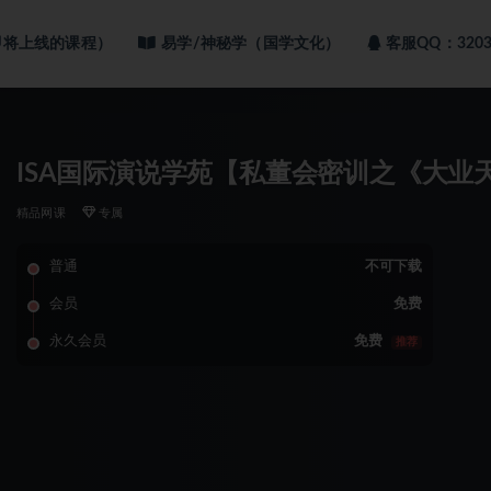
即将上线的课程）
易学/神秘学（国学文化）
客服QQ：3203
ISA国际演说学苑【私董会密训之《大业
精品网课
专属
普通
不可下载
会员
免费
永久会员
免费
推荐