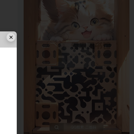
×
关
但
内
件