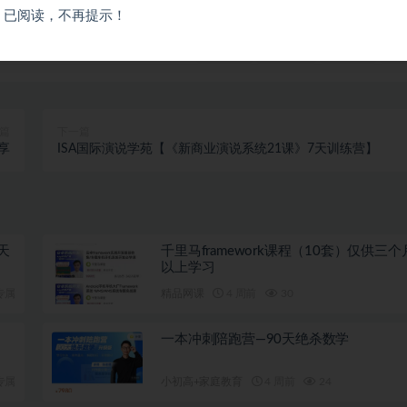
已阅读，不再提示！
打赏
收藏
海报
篇
下一篇
享
ISA国际演说学苑【《新商业演说系统21课》7天训练营】
天
千里马framework课程（10套）仅供三
以上学习
专属
精品网课
4 周前
30
一本冲刺陪跑营—90天绝杀数学
专属
小初高+家庭教育
4 周前
24