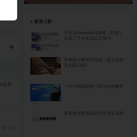
链接
新课上新
千里马framework课程（10套）
仅供三个月会员以上学习
草庭线上教室张南揽《茶人的审
美之眼12讲》
个月会员
一本冲刺陪跑营—90天绝杀数学
零基础大数据就业班年度会员版
专属