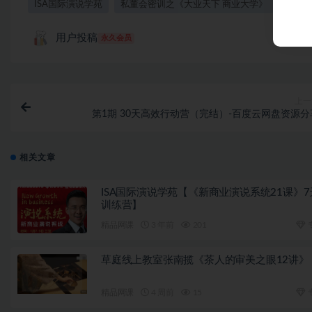
ISA国际演说学苑
私董会密训之《大业天下 商业大学》
用户投稿
永久会员
上一
第1期 30天高效行动营（完结）-百度云网盘资源分
相关文章
ISA国际演说学苑【《新商业演说系统21课》7
训练营】
精品网课
3 年前
201
草庭线上教室张南揽《茶人的审美之眼12讲》
精品网课
4 周前
15