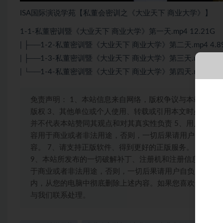
ISA国际演说学苑【私董会密训之《大业天下 商业大学》】
1-1-私董密训暨《大业天下 商业大学》第一天.mp4 12.21G
| ├──1-2-私董密训暨《大业天下 商业大学》第二天.mp4 4.8
| ├──1-3-私董密训暨《大业天下 商业大学》第三天.mp4 6.3
| └──1-4-私董密训暨《大业天下 商业大学》第四天.mp4 4.5
免责声明： 1、本站信息来自网络，版权争议与本站无关
版权 3、其他单位或个人使用、转载或引用本文时必须同
并不代表本站赞同其观点和对其真实性负责 5、用户所发
容用于商业或者非法用途，否则，一切后果请用户自负。 
容。 7、请支持正版软件、得到更好的正版服务。 8、如有
9、本站所发布的一切破解补丁、注册机和注册信息及软
于商业或者非法用途，否则，一切后果请用户自负。本站信
内，从您的电脑中彻底删除上述内容。如果您喜欢该程序
与我们联系处理。