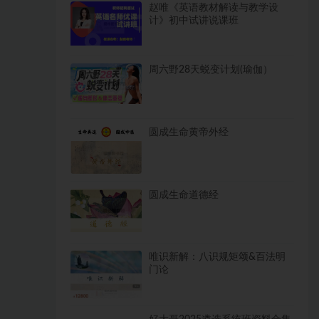
赵唯《英语教材解读与教学设
计》初中试讲说课班
周六野28天蜕变计划(瑜伽）
圆成生命黄帝外经
圆成生命道德经
唯识新解：八识规矩颂&百法明
门论