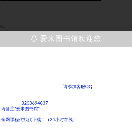
9G
3G
爱米图书馆欢迎您
3G
 2、本站所有主题由该帖子作者发表，该帖子作者与本站享有帖子相
亲爱的客户，如果您正在为寻找各类课程而烦恼，那么您来对地方
时征得该帖子作者和本站的同意 4、本帖部分内容转载自其它媒体，
了！ 我们拥有全网丰富多样的课程资源，无论您是对学术知识、职
业技能提升，还是兴趣爱好培养方面的课程感兴趣，我们都能满足
布的一切软件的解密分析文章仅限用于学习和研究目的；不得将上述
您的需求。
6、您必须在下载后的24个小时之内，从您的电脑中彻底删除上述内
如果您需要获取全网优质课程，
请添加客服QQ
，期待与您在知识
侵权请立即告知本站（QQ：3203694837），本站将及时予与删除
的海洋中相遇，共同成长进步！
件的解密分析文章和视频仅限用于学习和研究目的；不得将上述内容用
息来自网络，版权争议与本站无关。您必须在下载后的24个小时之
客服QQ：
3203694837
，为了方便沟通和快速为您服务，添加时
，请支持正版软件，购买注册，得到更好的正版服务。如有侵权请邮
请备注“爱米图书馆”
。
全网课程代找代下载！（24小时在线）