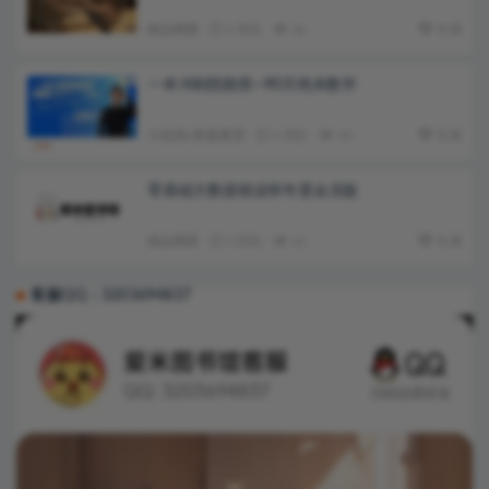
精品网课
4 周前
16
专属
一本冲刺陪跑营—90天绝杀数学
小初高+家庭教育
4 周前
30
专属
零基础大数据就业班年度会员版
精品网课
4 周前
16
专属
客服QQ：3203694837