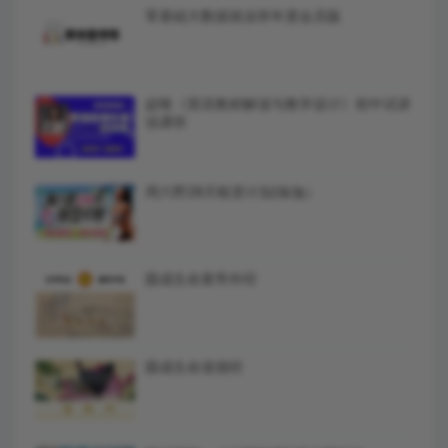
零基础大数据就业班年度会员版
赵唯《英语教材解读与教学设计》初中试讲
说课班
周六野28天蜕变计划(瑜伽）
圆成生命黄帝外经
圆成生命道德经