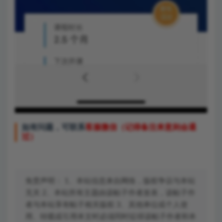
如有问题，可联系
客服微信（记得备注来意则会通
过）
免责声明： 1、本站信息来自网络，版权争议与本站
无关 2、本站所有主题由该帖子作者发表，该帖子作
者与本站享有帖子相关版权 3、其他单位或个人使
用、转载或引用本文时必须同时征得该帖子作者和本