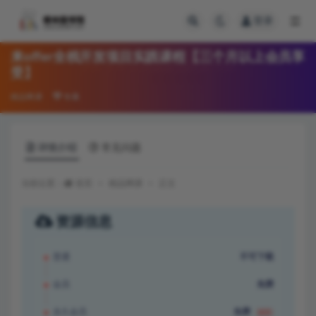
登录
全部
来offer全栈开发项目实践课程【三个月以上会员享
受】
精品网课
专属
详情介绍
常见问题
当前位置：
首页
精品网课
正文
资源信息
普通
不可下载
会员
免费
永久会员
免费
推荐