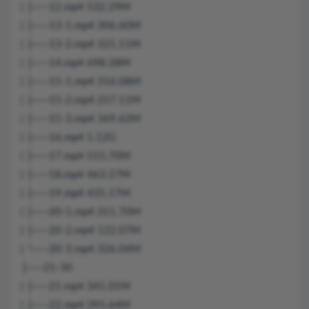
| ├──12.mp4 532.29M
| ├──13-1.mp4 306.60M
| ├──13-2.mp4 321.11M
| ├──14.mp4 698.28M
| ├──15-1.mp4 316.08M
| ├──15-2.mp4 257.11M
| ├──15-3.mp4 369.62M
| ├──16.mp4 1.12G
| ├──17.mp4 515.70M
| ├──18.mp4 463.27M
| ├──19.mp4 435.17M
| ├──20-1.mp4 311.70M
| ├──20-2.mp4 122.07M
| └──20-3.mp4 326.04M
├──21-30
| ├──21.mp4 341.01M
| ├──22.mp4 395.64M