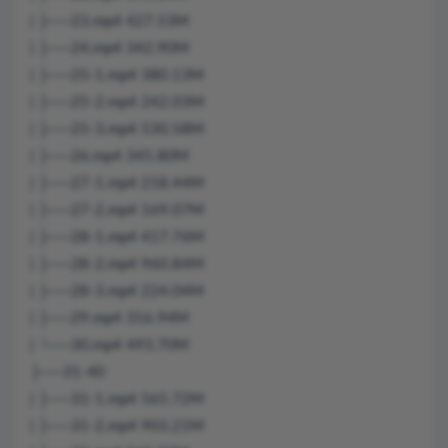
| ├──23.mp4 427.53M
| ├──24.mp4 342.90M
| ├──25-1.mp4 380.13M
| ├──25-2.mp4 242.03M
| ├──25-3.mp4 530.58M
| ├──26.mp4 345.80M
| ├──27-1.mp4 218.44M
| ├──27-2.mp4 169.07M
| ├──28-1.mp4 417.76M
| ├──28-2.mp4 960.84M
| ├──28-3.mp4 224.04M
| ├──29.mp4 316.94M
| └──30.mp4 493.70M
├──31-40
| ├──31-1.mp4 565.72M
| ├──31-2.mp4 903.21M