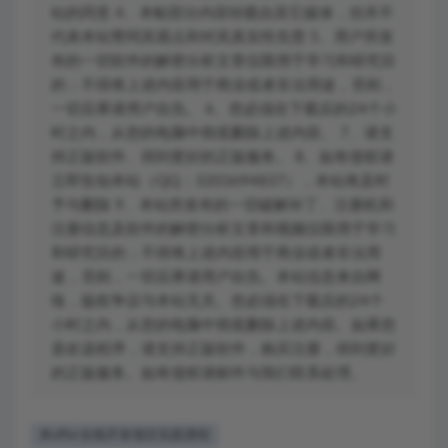
站的同意 4、本帖部分内容转载自其它媒体，但并不
代表本站赞同其观点和对其真实性负责 5、用户所发
布的一切软件的解密分析文章仅限用于学习和研究目
的；不得将上述内容用于商业或者非法用途，否则，
一切后果请用户自负。 6、您必须在下载后的24个小
时之内，从您的电脑中彻底删除上述内容。 7、请支
持正版软件、得到更好的正版服务。 8、如有侵权请
立即告知本站（QQ：3203694837），本站将及时
予与删除 9、本站所发布的一切破解补丁、注册机和
注册信息及软件的解密分析文章和视频仅限用于学习
和研究目的；不得将上述内容用于商业或者非法用
途，否则，一切后果请用户自负。本站信息来自网
络，版权争议与本站无关。您必须在下载后的24个
小时之内，从您的电脑中彻底删除上述内容。如果您
喜欢该程序，请支持正版软件，购买注册，得到更好
的正版服务。如有侵权请邮件与我们联系处理。
来offer全栈开发项目实践课程