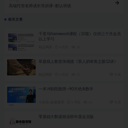
下一篇
高端托管老师成长培训课–默认班级
相关文章
千里马framework课程（10套）仅供三个月会员
以上学习
精品网课
4 周前
30
草庭线上教室张南揽《茶人的审美之眼12讲》
精品网课
4 周前
15
专属
一本冲刺陪跑营—90天绝杀数学
小初高+家庭教育
4 周前
24
专属
零基础大数据就业班年度会员版