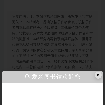
免责声明： 1、本站信息来自网络，版权争议与本站
无关 2、本站所有主题由该帖子作者发表，该帖子作
者与本站享有帖子相关版权 3、其他单位或个人使
用、转载或引用本文时必须同时征得该帖子作者和本
站的同意 4、本帖部分内容转载自其它媒体，但并不
代表本站赞同其观点和对其真实性负责 5、用户所发
布的一切软件的解密分析文章仅限用于学习和研究目
的；不得将上述内容用于商业或者非法用途，否则，
一切后果请用户自负。 6、您必须在下载后的24个小
时之内，从您的电脑中彻底删除上述内容。 7、请支
持正版软件、得到更好的正版服务。 8、如有侵权请
×
爱米图书馆欢迎您
立即告知本站（QQ：3203694837），本站将及时
予与删除 9、本站所发布的一切破解补丁、注册机和
注册信息及软件的解密分析文章和视频仅限用于学习
亲爱的客户，如果您正在为寻找各类课程而烦
和研究目的；不得将上述内容用于商业或者非法用
恼，那么您来对地方了！ 我们拥有全网丰富多
途，否则，一切后果请用户自负。本站信息来自网
样的课程资源，无论您是对学术知识、职业技