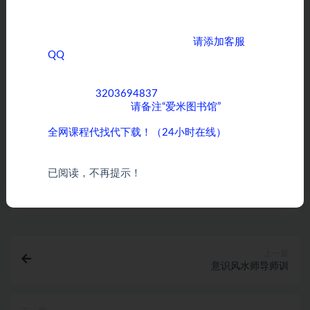
络，版权争议与本站无关。您必须在下载后的24个
能提升，还是兴趣爱好培养方面的课程感兴
小时之内，从您的电脑中彻底删除上述内容。如果您
趣，我们都能满足您的需求。
喜欢该程序，请支持正版软件，购买注册，得到更好
如果您需要获取全网优质课程，
请添加客服
的正版服务。如有侵权请邮件与我们联系处理。
QQ
，期待与您在知识的海洋中相遇，共同成长
进步！
客服QQ：
3203694837
，为了方便沟通和快速
Ai尚研修-精品课程推荐：基于RWEQ模型的土壤风蚀模数估算
为您服务，添加时
请备注“爱米图书馆”
。
及其变化归因分析实践技术精品课程
其变化归因分析实践技术
全网课程代找代下载！（24小时在线）
基于RWEQ模型的土壤风蚀模数估算
已阅读，不再提示！
打赏
收藏
海报
链接
上一篇
意识风水师导师训