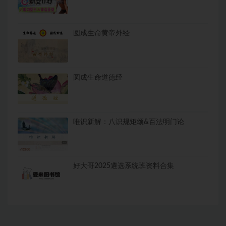
圆成生命黄帝外经
圆成生命道德经
唯识新解：八识规矩颂&百法明门论
好大哥2025遴选系统班资料合集