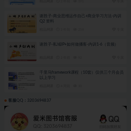
精品网课
2 年前
191
专属
谢胜子-商业思维运作自己+商业学习方法-内训
Q2 资料
精品网课
2 年前
258
专属
谢胜子-私域IP+如何做播客-内训1-6（音频）
精品网课
2 年前
92
专属
千里马framework课程（10套）仅供三个月会员
以上学习
精品网课
4 周前
30
客服QQ：3203694837