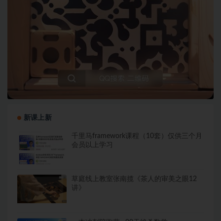
新课上新
千里马framework课程（10套）仅供三个月
会员以上学习
草庭线上教室张南揽《茶人的审美之眼12
讲》