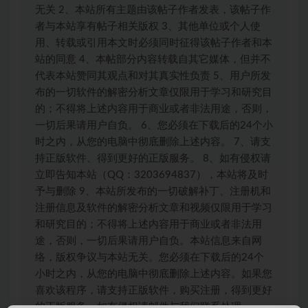
无关 2、本站所有主题由该帖子作者发表，该帖子作
者与本站享有帖子相关版权 3、其他单位或个人使
用、转载或引用本文时必须同时征得该帖子作者和本
站的同意 4、本帖部分内容转载自其它媒体，但并不
代表本站赞同其观点和对其真实性负责 5、用户所发
布的一切软件的解密分析文章仅限用于学习和研究目
的；不得将上述内容用于商业或者非法用途，否则，
一切后果请用户自负。 6、您必须在下载后的24个小
时之内，从您的电脑中彻底删除上述内容。 7、请支
持正版软件、得到更好的正版服务。 8、如有侵权请
立即告知本站（QQ：3203694837），本站将及时
予与删除 9、本站所发布的一切破解补丁、注册机和
注册信息及软件的解密分析文章和视频仅限用于学习
和研究目的；不得将上述内容用于商业或者非法用
途，否则，一切后果请用户自负。本站信息来自网
络，版权争议与本站无关。您必须在下载后的24个
小时之内，从您的电脑中彻底删除上述内容。如果您
喜欢该程序，请支持正版软件，购买注册，得到更好
的正版服务。如有侵权请邮件与我们联系处理。