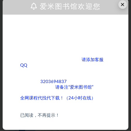
×
爱米图书馆欢迎您
职场精英第一步，PPT要震得住
谢胜子
亲爱的客户，如果您正在为寻找各类课程而烦
打赏
收藏
海报
链接
恼，那么您来对地方了！ 我们拥有全网丰富多
样的课程资源，无论您是对学术知识、职业技
能提升，还是兴趣爱好培养方面的课程感兴
趣，我们都能满足您的需求。
如果您需要获取全网优质课程，
请添加客服
上一篇
QQ
，期待与您在知识的海洋中相遇，共同成长
谢胜子-《女生私房话》
进步！
客服QQ：
3203694837
，为了方便沟通和快速
下一篇
为您服务，添加时
请备注“爱米图书馆”
。
谢胜子-女性风格课
全网课程代找代下载！（24小时在线）
相关文章
已阅读，不再提示！
谢胜子-表达训练营2023​